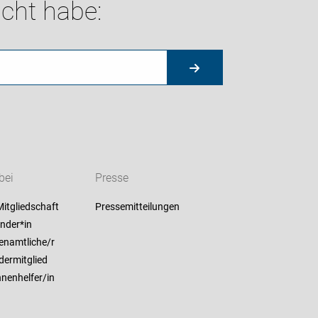
cht habe:
bei
Presse
itgliedschaft
Pressemitteilungen
nder*in
enamtliche/r
dermitglied
nenhelfer/in