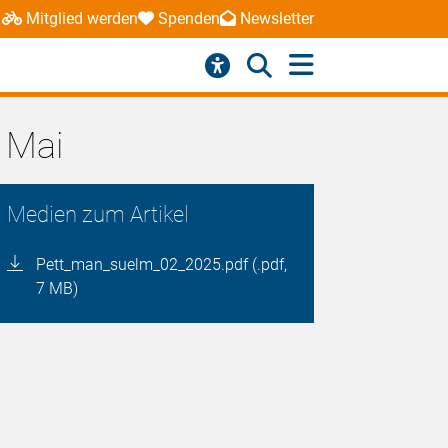
Mitglied werden
Spenden
Newsletter
 Mai
Medien zum Artikel
Pett_man_suelm_02_2025.pdf (.pdf,
7 MB)