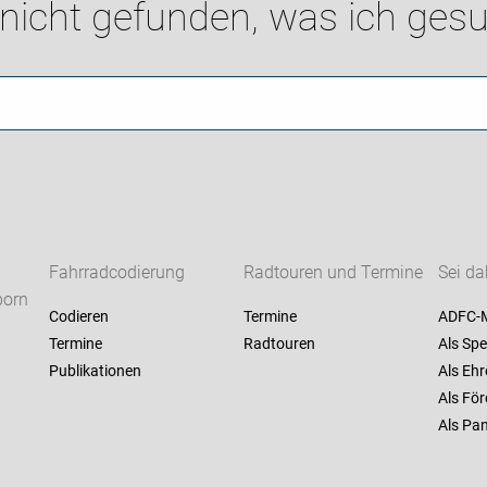
 nicht gefunden, was ich gesu
Fahrradcodierung
Radtouren und Termine
Sei da
born
Codieren
Termine
ADFC-M
Termine
Radtouren
Als Spe
Publikationen
Als Ehr
Als För
Als Pan