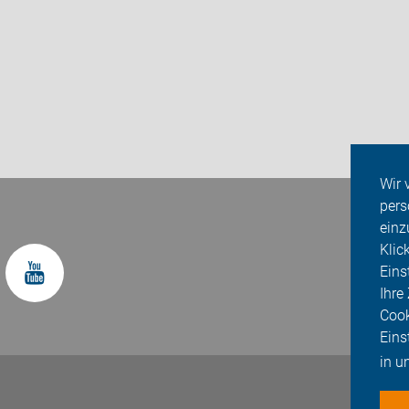
Wir 
pers
einz
Klic
Eins
Ihre
Cook
Eins
in u