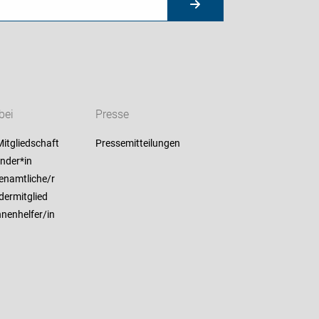
bei
Presse
itgliedschaft
Pressemitteilungen
nder*in
enamtliche/r
dermitglied
nenhelfer/in