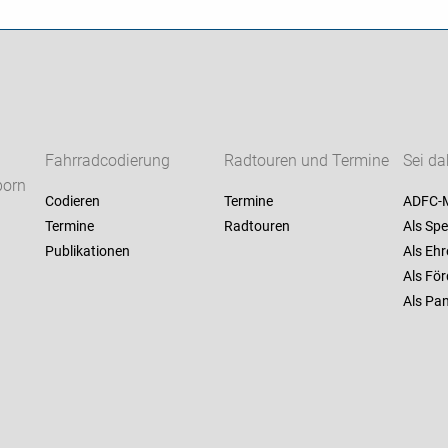
Fahrradcodierung
Radtouren und Termine
Sei da
born
Codieren
Termine
ADFC-M
Termine
Radtouren
Als Spe
Publikationen
Als Ehr
Als För
Als Pan