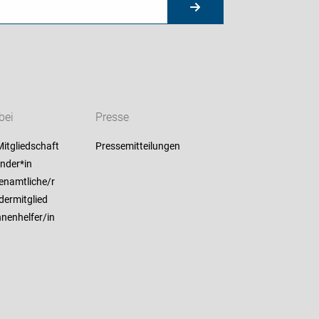
bei
Presse
itgliedschaft
Pressemitteilungen
nder*in
enamtliche/r
dermitglied
nenhelfer/in