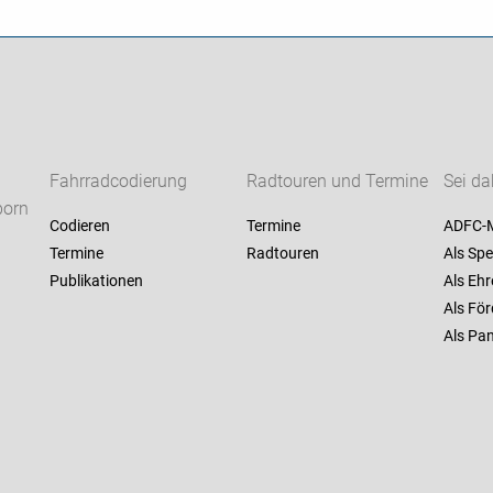
Fahrradcodierung
Radtouren und Termine
Sei da
born
Codieren
Termine
ADFC-M
Termine
Radtouren
Als Spe
Publikationen
Als Ehr
Als För
Als Pan