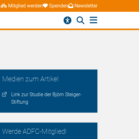
Mitglied werden
Spenden
Newsletter
Medien zum Artikel
Link zur Studie der Björn Steiger-
Stiftung
Werde ADFC-Mitglied!